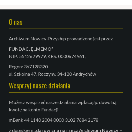
i
g
a
O nas
c
j
Archiwum Nowicy-Przysłup prowadzone jest przez
a
FUNDACJĘ „MEMO”
NIP: 5512629979, KRS: 0000674961,
w
Regon: 367128320
p
ul. Szkolna 47, Roczyny, 34-120 Andrychów
i
Wesprzyj nasze działania
s
u
Możesz wesprzeć nasze działania wpłacając dowolną
kwotę na konto Fundacji
mBank 44 1140 2004 0000 3102 7684 2178
z dopiskiem „
darowizna na rzecz Archiwum
Nowicy –