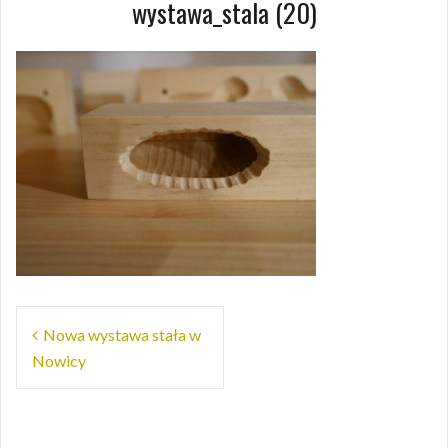
wystawa_stala (20)
N
Nowa wystawa stała w
Nowicy
a
w