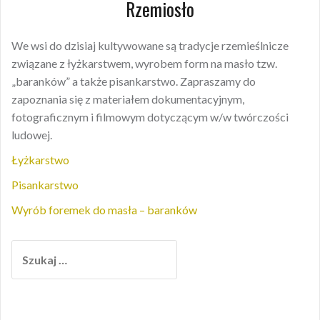
Rzemiosło
We wsi do dzisiaj kultywowane są tradycje rzemieślnicze
związane z łyżkarstwem, wyrobem form na masło tzw.
„baranków” a także pisankarstwo. Zapraszamy do
zapoznania się z materiałem dokumentacyjnym,
fotograficznym i filmowym dotyczącym w/w twórczości
ludowej.
Łyżkarstwo
Pisankarstwo
Wyrób foremek do masła – baranków
S
z
u
k