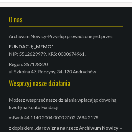
a
j
:
O nas
Archiwum Nowicy-Przysłup prowadzone jest przez
FUNDACJĘ „MEMO”
NIP: 5512629979, KRS: 0000674961,
Regon: 367128320
ul. Szkolna 47, Roczyny, 34-120 Andrychów
Wesprzyj nasze działania
Możesz wesprzeć nasze działania wpłacając dowolną
kwotę na konto Fundacji
mBank 44 1140 2004 0000 3102 7684 2178
z dopiskiem „
darowizna na rzecz Archiwum
Nowicy –